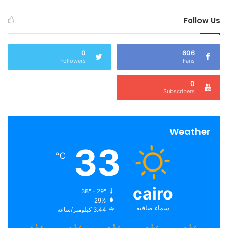
Follow Us
0
606
Followers
Fans
0
Subscribers
Weather
33
℃
cairo
38º - 29º
29%
سماء صافية
3.44 كيلومتر/ساعة