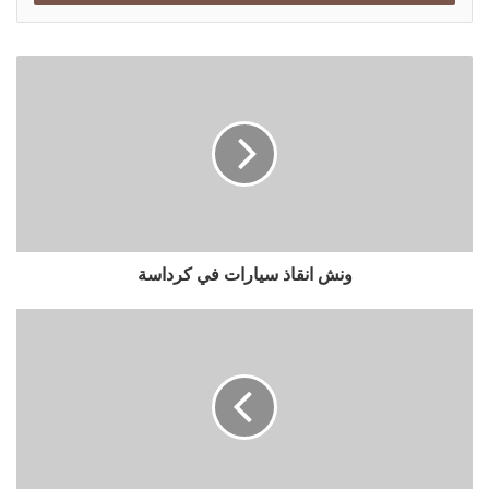
ب
ر
قائمة مرجعية لتخفيف عبء العمل أثناء خدمة نقل العفش فى
ي
كايرو فيستيفال أأسبوع واحد قبل نقل العفش قائمة مختصرة
د
ووضع اللمسات الأخيرة على المحرك.
ك
ا
اوناش رفع الاثاث فى كايرو فيستيفال
ل
فرز المتعلقات والعفش والتخلص من العناصر غير المرغوب
إ
فيها.
ل
ك
تغليف الأشياء الثمينة في اماكن منفصلة.
ت
إلغاء اشتراك الصحيفة ولوازم الحليب.
ر
ونش انقاذ سيارات في كرداسة
و
افصل اتصال اسطوانة الغاز.
ن
تحديث العنوان الجديد للاستفادة من الخدمات في منزلك
ي
الجديد.
شركات ونش اثاث كايرو فيستيفال
هناك عدد من شركات ونش اثاث كايرو فيستيفال التي تقوم بأعمال
الفك والتركيب والحفاظ على الاثاث والسعي الى الوصول الى أفضل