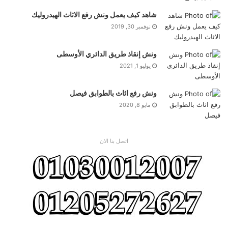
كايرو فيستيفال التجمع الخامس علي الارقام المبينة بالموقع .او علي
شاهد كيف يعمل ونش رفع الاثاث الهيدروليك
زر الاتصال المخصص لذلك ارقام ونش رفع عفش كايرو فيستيفال
نوفمبر 30, 2019
التجمع الخامس يشرفنا تعاملكم معنا وسنبذل قصاري جهدنا. من اجل
تقديم خدمة تليق بأسم شركة ونش اثاث كايرو فيستيفال التجمع
ونش إنقاذ طريق الدائري الأوسطى
الخامس
يوليو 1, 2021
انتم الان تتعاملون مع شركة ونش عفش بالونش كايرو فيستيفال
ونش رفع اثاث بالطوابق فيصل
التجمع الخامس نحن محترفون بخدمة الونش ولدينا اسطول من
مايو 8, 2020
سيارات ونش الاثاث بالونش في كايرو فيستيفال التجمع الخامس
بالاضافة للعمالة المدربة علي فك تغليف تركيب الاثاث وباسعار
مخفضة للتعامل الاول .
اتصل بنا الان