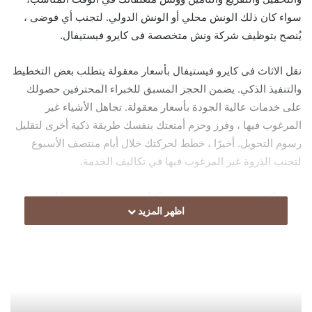
a
سواء كان ذلك الونش محلي أو الونش الدولي. لتجنب أي فوضى ،
i
يُنصح بتوظيف شركة ونش متخصصة فى كايرو فيستيفال.
l
نقل الاثاث فى كايرو فيستيفال بأسعار معقولة يتطلب بعض التخطيط
والتنفيذ الذكي. يضمن الحجز المسبق للخبراء المحترفين حصولك
على خدمات عالية الجودة بأسعار معقولة. تجاهل الأشياء غير
المرغوب فيها ، وفرز وحزم أمتعتك بنفسك طريقة ذكية أخرى لتقليل
رسوم التحويل. أخيرًا ، خطط لحركتك خلال أيام منتصف الأسبوع
لتجنب الذروة غير المرغوب فيها في تكاليف الخدمة.
شركة ونش عفش كايرو فيستيفال
اظهر المزيد