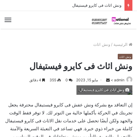
ونش اثاث فى كايرو فيستيفال
الق
الرئيسية
/
ونش اثاث
ونش اثاث
ونش اثاث فى كايرو فيستيفال
admin
>
S
مايو 15, 2023
0
355
4 دقائق
e
ونش اثاث فى كايرو فيستيفال
n
d
إن التعاقد مع بشركة ونش عفش فى كايرو فيستيفال محترفة يجعل
a
تجربتك في الحركة بأكملها خالية من التوتر لك. لا توفر فقط الوقت
n
والجهد ولكن أيضًا تحصل على خدمات نقل الاثاث فى كايرو فيستيفال
e
كاملة من خبراء ذوي خبرة. فهي تساعد في التعبئة السريعة والآمنة
m
والتحميل والتفريغ والتأمين وونش متعلقاتك في الوقت المناسب،