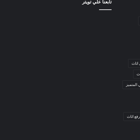
تابعنا علي تويتر
اثاث
ث
 المتميز
فع اثاث