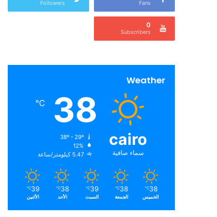
Followers
Fans
0
Subscribers
Weather
38
℃
cairo
38º - 29º
12%
سماء صافية
5.47 كيلومتر/ساعة
39
38
39
38
38
℃
℃
℃
℃
℃
الخميس
الجمعة
السبت
الأحد
الأثنين