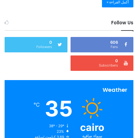
أكمل القراءة »
Follow Us
0
606
Followers
Fans
0
Subscribers
Weather
35
℃
cairo
38º - 29º
23%
سماء صافية
3.69 كيلومتر/ساعة