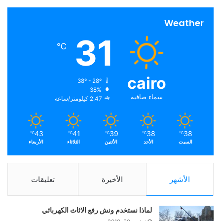
Weather
31
℃
cairo
38º - 28º
38%
سماء صافية
2.47 كيلومتر/ساعة
43
41
39
38
38
℃
℃
℃
℃
℃
السبت
الأحد
الأثنين
الثلاثاء
الأربعاء
الأشهر
الأخيرة
تعليقات
لماذا نستخدم ونش رفع الاثاث الكهربائي