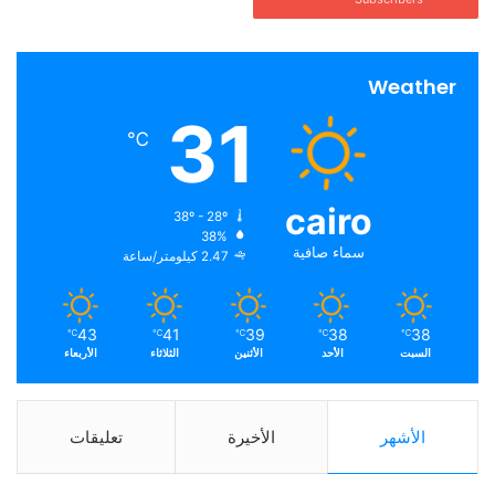
Weather
31
℃
cairo
38º - 28º
38%
سماء صافية
2.47 كيلومتر/ساعة
43
41
39
38
38
℃
℃
℃
℃
℃
السبت
الأحد
الأثنين
الثلاثاء
الأربعاء
الأشهر
الأخيرة
تعليقات