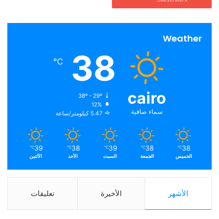
Weather
38
℃
cairo
38º - 29º
12%
سماء صافية
5.47 كيلومتر/ساعة
39
38
39
38
38
℃
℃
℃
℃
℃
الخميس
الجمعة
السبت
الأحد
الأثنين
الأشهر
الأخيرة
تعليقات