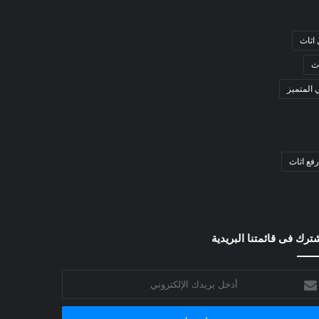
اثاث
ث
 المتميز
فع اثاث
ترك فى قائمتنا البريدية
خل
يدك
إلكتروني