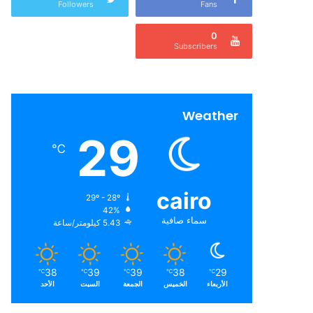
Followers
Fans
0
Subscribers
Weather
29
℃
cairo
29º - 28º
42%
سماء صافية
5.43 كيلومتر/ساعة
38
39
39
38
29
℃
℃
℃
℃
℃
الأربعاء
الخميس
الجمعة
السبت
الأحد