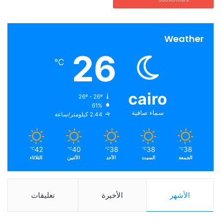
Weather
26
℃
cairo
26º - 26º
61%
سماء صافية
2.44 كيلومتر/ساعة
42
40
38
38
38
℃
℃
℃
℃
℃
الجمعة
السبت
الأحد
الأثنين
الثلاثاء
الأشهر
الأخيرة
تعليقات