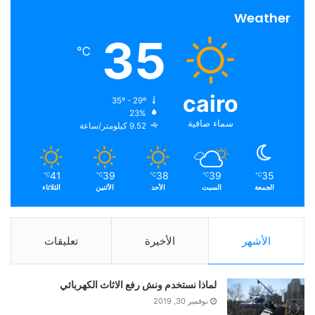
Weather
35
℃
cairo
35º - 29º
23%
سماء صافية
9.52 كيلومتر/ساعة
41
39
38
39
35
℃
℃
℃
℃
℃
الجمعة
السبت
الأحد
الأثنين
الثلاثاء
الأشهر
الأخيرة
تعليقات
لماذا نستخدم ونش رفع الاثاث الكهربائي
نوفمبر 30, 2019