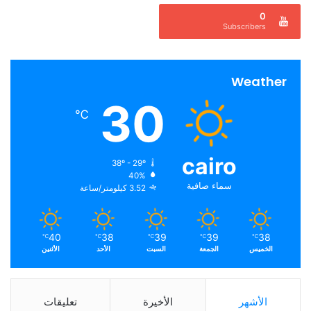
0
Subscribers
Weather
30
℃
cairo
38º - 29º
40%
سماء صافية
3.52 كيلومتر/ساعة
40
38
39
39
38
℃
℃
℃
℃
℃
الخميس
الجمعة
السبت
الأحد
الأثنين
الأشهر
الأخيرة
تعليقات